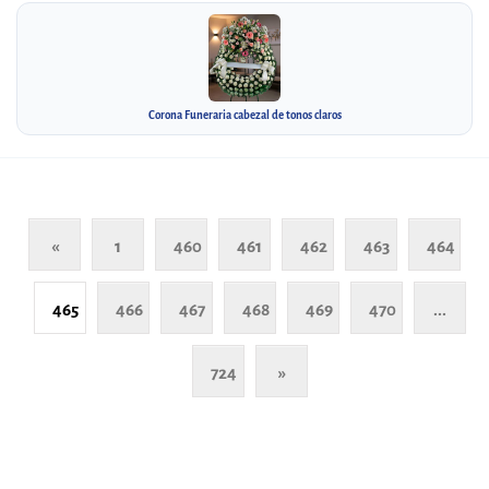
Corona Funeraria cabezal de tonos claros
«
1
460
461
462
463
464
465
466
467
468
469
470
...
724
»