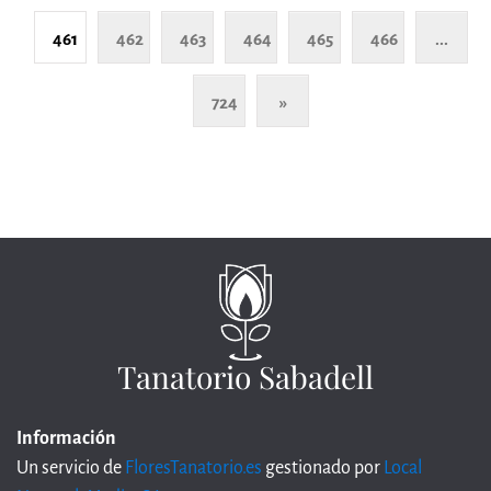
461
462
463
464
465
466
...
724
»
Tanatorio Sabadell
Información
Un servicio de
FloresTanatorio.es
gestionado por
Local