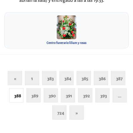
abrían la sala) y entregado a las a las 19:33.
Centro funerario lilium y rosas
«
1
383
384
385
386
387
388
389
390
391
392
393
...
724
»