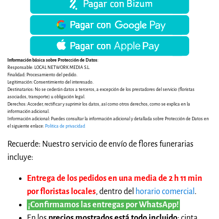
Información básica sobre Protección de Datos
:
Responsable: LOCAL NETWORK MEDIA S.L.
Finalidad: Procesamiento del pedido.
Legitimación: Consentimiento del interesado.
Destinatarios: No se cederán datos a terceros, a excepción de los prestadores del servicio (floristas
asociados, transporte) u obligación legal.
Derechos: Acceder, rectificar y suprimir los datos, así como otros derechos, como se explica en la
información adicional.
Información adicional: Puedes consultar la información adicional y detallada sobre Protección de Datos en
el siguiente enlace:
Politica de privacidad
Recuerde: Nuestro servicio de envío de flores funerarias
incluye:
Entrega de los pedidos en una media de 2 h 11 min
por floristas locales
, dentro del
horario comercial
.
¡Confirmamos las entregas por WhatsApp!
En los
precios mostrados está todo incluido
: cinta