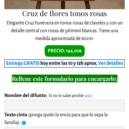
Cruz de flores tonos rosas
Elegante Cruz Funeraria en tonos rosas de claveles y con un
detalle central con rosas de pitiminí blancas. Tiene una
medida aproximada de 60cm.
PRECIO: 144,00€
Entrega GRATIS
hoy entre las 10 y 12h aprox
.
Ver detalles
Rellene este formulario para encargarlo:
Nombre del difunto:
Si no lo sabe pinche
aquí
Texto cinta
(ponga quién lo envía para que lo sepa la
familia):