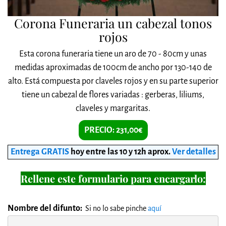
Corona Funeraria un cabezal tonos
rojos
Esta corona funeraria tiene un aro de 70 - 80cm y unas
medidas aproximadas de 100cm de ancho por 130-140 de
alto. Está compuesta por claveles rojos y en su parte superior
tiene un cabezal de flores variadas : gerberas, liliums,
claveles y margaritas.
PRECIO: 231,00€
Entrega GRATIS
hoy entre las 10 y 12h aprox
.
Ver detalles
Rellene este formulario para encargarlo:
Nombre del difunto:
Si no lo sabe pinche
aquí